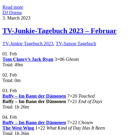
Read more
DJ Doena
3. March 2023
TV-Junkie-Tagebuch 2023 – Februar
TV-Junkie Tagebuch 2023
,
TV-Saison Tagebuch
01. Feb
Tom Clancy’s Jack Ryan
3×06
Ghosts
Total: 49m
02. Feb
Total: 0m
03. Feb
Buffy – Im Bann der Dämonen
7×20
Touched
Buffy – Im Bann der Dämonen
7×21
End of Days
Total: 1h 26m
04. Feb
Buffy – Im Bann der Dämonen
7×22
Chosen
The West Wing
1×22
What Kind of Day Has It Been
Total: 1h 26m