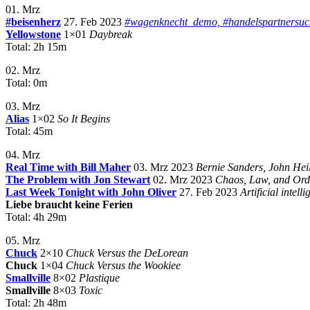
01. Mrz
#beisenherz
27. Feb 2023
#wagenknecht_demo, #handelspartnersuche
Yellowstone
1×01
Daybreak
Total: 2h 15m
02. Mrz
Total: 0m
03. Mrz
Alias
1×02
So It Begins
Total: 45m
04. Mrz
Real Time with Bill Maher
03. Mrz 2023
Bernie Sanders, John Hei
The Problem with Jon Stewart
02. Mrz 2023
Chaos, Law, and Ord
Last Week Tonight with John Oliver
27. Feb 2023
Artificial intell
Liebe braucht keine Ferien
Total: 4h 29m
05. Mrz
Chuck
2×10
Chuck Versus the DeLorean
Chuck
1×04
Chuck Versus the Wookiee
Smallville
8×02
Plastique
Smallville
8×03
Toxic
Total: 2h 48m