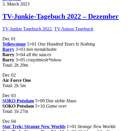
3. March 2023
TV-Junkie-Tagebuch 2022 – Dezember
TV-Junkie Tagebuch 2022
,
TV-Saison Tagebuch
Dec 01
Yellowstone
5×01
One Hundred Years Is Nothing
Barry
3×03
ben mendelsohn
Barry
3×04
all the sauces
Barry
3×05
crazytimesh*tshow
Total: 2h 29m
Dec 02
Air Force One
Total: 2h 5m
Dec 03
SOKO Potsdam
5×09
Das siebte Haus
SOKO Potsdam
5×10
Game over
Total: 1h 27m
Dec 04
Star Trek: Strange New Worlds
1×01
Strange New Worlds