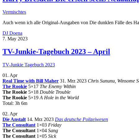
Vermischtes
Auch wenn ich alle Original-Ausgaben von Die dunklen Fälle des H
DJ Doena
7. May 2023
TV-Junkie-Tagebuch 2023 – April
TV-Junkie Tagebuch 2023
01. Apr
Real Time with Bill Maher
31. Mrz 2023
Chris Sununu, Winsome S
The Rookie
5×17
The Enemy Within
The Rookie
5×18
Double Trouble
The Rookie
5×19
A Hole in the World
Total: 3h 6m
02. Apr
Die Anstalt
14. Mrz 2023
Das deutsche Polizeiwesen
The Consultant
1×03
Friday
The Consultant
1×04
Sang
The Consultant
1×05
Sick