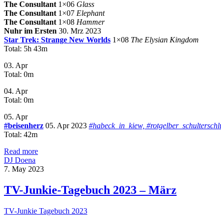
The Consultant
1×06
Glass
The Consultant
1×07
Elephant
The Consultant
1×08
Hammer
Nuhr im Ersten
30. Mrz 2023
Star Trek: Strange New Worlds
1×08
The Elysian Kingdom
Total: 5h 43m
03. Apr
Total: 0m
04. Apr
Total: 0m
05. Apr
#beisenherz
05. Apr 2023
#habeck_in_kiew, #rotgelber_schulterschl
Total: 42m
Read more
DJ Doena
7. May 2023
TV-Junkie-Tagebuch 2023 – März
TV-Junkie Tagebuch 2023