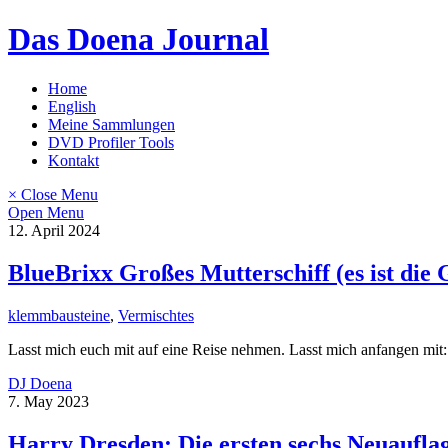
Skip
Das Doena Journal
to
content
Home
English
Meine Sammlungen
DVD Profiler Tools
Kontakt
× Close Menu
Open Menu
12. April 2024
BlueBrixx Großes Mutterschiff (es ist die 
klemmbausteine
,
Vermischtes
Lasst mich euch mit auf eine Reise nehmen. Lasst mich anfangen mit
DJ Doena
7. May 2023
Harry Dresden: Die ersten sechs Neuaufla