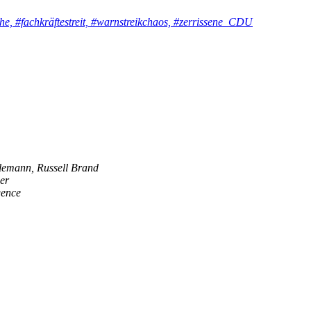
, #fachkräftestreit, #warnstreikchaos, #zerrissene_CDU
lemann, Russell Brand
er
igence