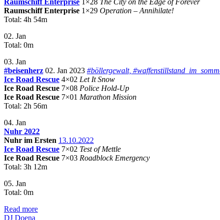
Raumschiff Enterprise
1×28
The City on the Edge of Forever
Raumschiff Enterprise
1×29
Operation – Annihilate!
Total: 4h 54m
02. Jan
Total: 0m
03. Jan
#beisenherz
02. Jan 2023
#böllergewalt, #waffenstillstand_im_somm
Ice Road Rescue
4×02
Let It Snow
Ice Road Rescue
7×08
Police Hold-Up
Ice Road Rescue
7×01
Marathon Mission
Total: 2h 56m
04. Jan
Nuhr 2022
Nuhr im Ersten
13.10.2022
Ice Road Rescue
7×02
Test of Mettle
Ice Road Rescue
7×03
Roadblock Emergency
Total: 3h 12m
05. Jan
Total: 0m
Read more
DJ Doena