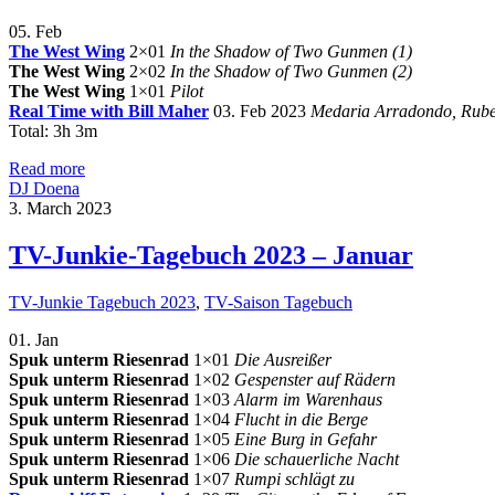
05. Feb
The West Wing
2×01
In the Shadow of Two Gunmen (1)
The West Wing
2×02
In the Shadow of Two Gunmen (2)
The West Wing
1×01
Pilot
Real Time with Bill Maher
03. Feb 2023
Medaria Arradondo, Ruben
Total: 3h 3m
Read more
DJ Doena
3. March 2023
TV-Junkie-Tagebuch 2023 – Januar
TV-Junkie Tagebuch 2023
,
TV-Saison Tagebuch
01. Jan
Spuk unterm Riesenrad
1×01
Die Ausreißer
Spuk unterm Riesenrad
1×02
Gespenster auf Rädern
Spuk unterm Riesenrad
1×03
Alarm im Warenhaus
Spuk unterm Riesenrad
1×04
Flucht in die Berge
Spuk unterm Riesenrad
1×05
Eine Burg in Gefahr
Spuk unterm Riesenrad
1×06
Die schauerliche Nacht
Spuk unterm Riesenrad
1×07
Rumpi schlägt zu