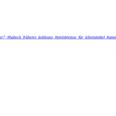
er?, #habeck_früheres_kohleaus, #preisbremse_für_lebensmittel, #amp